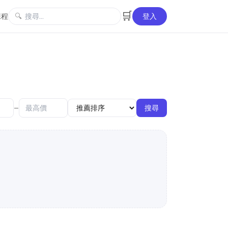
🛒
課程
🔍
登入
–
搜尋