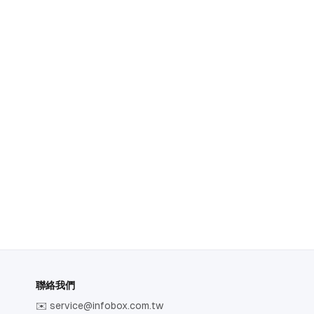
聯絡我們
✉️
service@infobox.com.tw