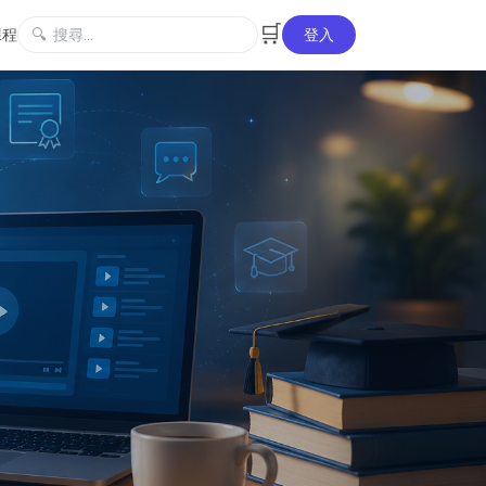
🛒
課程
🔍
登入